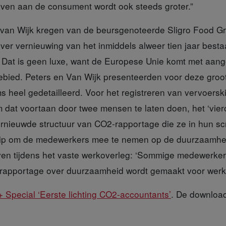
 geven aan de consument wordt ook steeds groter.”
 van Wijk
kregen van de beursgenoteerde Sligro Food G
er vernieuwing van het inmiddels alweer tien jaar best
Dat is geen luxe, want de Europese Unie komt met aang
gebied. Peters en Van Wijk presenteerden voor deze groo
 heel gedetailleerd. Voor het registreren van vervoerski
 dat voortaan door twee mensen te laten doen, het ‘vier
ernieuwde structuur van CO2-rapportage die ze in hun scr
 tip om de medewerkers mee te nemen op de duurzaamhei
ven tijdens het vaste werkoverleg: ‘Sommige medewerke
 rapportage over duurzaamheid wordt gemaakt voor werk
+ Special ‘Eerste lichting CO2-accountants’
. De download