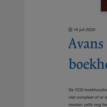
16 juli 2020
Avans 
boekh
De CO2-boekhouding 
niet compleet of er 
moeten zelfs nog he