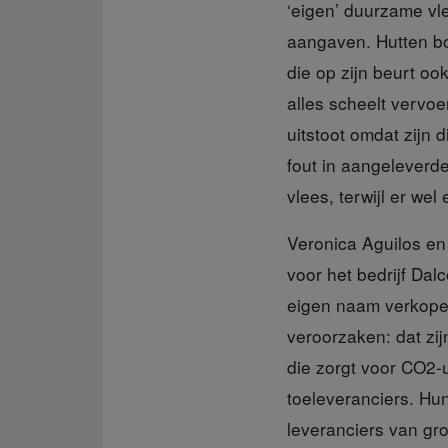
‘eigen’ duurzame vl
aangaven. Hutten bo
die op zijn beurt oo
alles scheelt vervo
uitstoot omdat zijn
fout in aangeleverde
vlees, terwijl er we
Veronica Aguilos en
voor het bedrijf Da
eigen naam verkopen
veroorzaken: dat zij
die zorgt voor CO2-u
toeleveranciers. Hun
leveranciers van gr