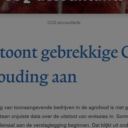
CO2-accountants
toont gebrekkige 
ouding aan
van toonaangevende bedrijven in de agrofood is niet g
staan onjuiste data over de uitstoot van emissies in. So
lemaal aan de verslaglegging beginnen. Dat blijkt uit on