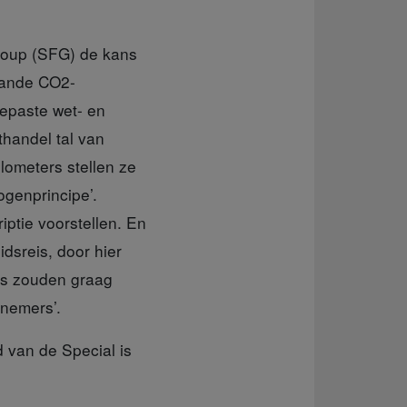
roup (SFG) de kans
aande CO2-
epaste wet- en
thandel tal van
lometers stellen ze
ogenprincipe’.
iptie voorstellen. En
dsreis, door hier
rs zouden graag
nemers’.
 van de Special is