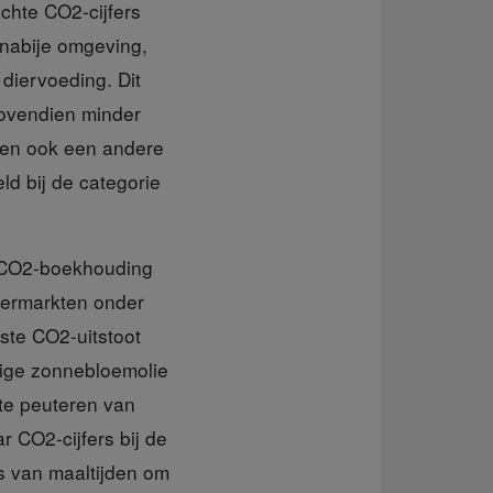
chte CO2-cijfers
nabije omgeving,
 diervoeding. Dit
bovendien minder
kten ook een andere
ld bij de categorie
e CO2-boekhouding
upermarkten onder
ste CO2-uitstoot
rdige zonnebloemolie
 te peuteren van
r CO2-cijfers bij de
s van maaltijden om