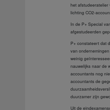
het afstudeeratelie
lichting CO2-accoun
In de P+ Special
va
afgestudeerden gepo
P+ constateert
dat 
van ondernemingen 
weinig geïnteressee
nauwelijks naar de 
accountants nog nie
accountants de gege
duurzaamheidsverslag
duurzamer zijn gewo
Uit de eindexamensc