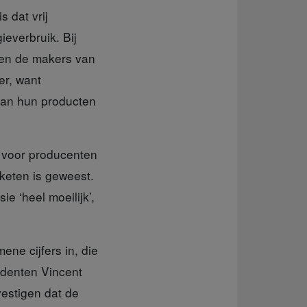
 dat vrij
everbruik. Bij
 en de makers van
er, want
 van hun producten
t voor producenten
 keten is geweest.
e ‘heel moeilijk’,
ne cijfers in, die
tudenten Vincent
estigen dat de