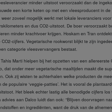
eesleverancier minder uitstoot veroorzaakt dan de ingeko
uwde een korte keten op met een vleesproducent in de 
k weer zoveel mogelijk werkt met lokale leveranciers voor
erskilometers en dus CO2-uitstoot. De boer veroorzaakt 
 dieren minder krachtvoer krijgen. Hoskam en Tran ontde
 CO2-cijfers. Vegetarische rookworst blijkt te zijn ingedee
l een categorie vleesvervangers bestaat.
 Tahis Marti
hielpen bij het opzetten van een allereerst
lco, dat onder meer vegetarische maaltijden maakt die s
. Ook zij wisten te achterhalen welke producten de mee
n de populaire ‘veggie-patties’. Het is vooral de plantaa
itstoot. Het bleek echter lastig alle benodigde cijfers los
 advies aan Dalco luidt dan ook: “Blijven doorvragen naa
ondstoffen en ingrediënten, want de druk van de afnemer