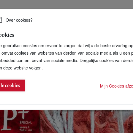
 een duurzame toekomst
Over cookies?
ookies
artnerschap
Over ons
Contact
 gebruiken cookies om ervoor te zorgen dat wij u de beste ervaring o
t omvat cookies van websites van derden van sociale media als u een 
bedded content bevat van sociale media. Dergelijke cookies van der
n deze website volgen.
CO2-boekhouding aan
Mijn Cookies afzon
lle cookies