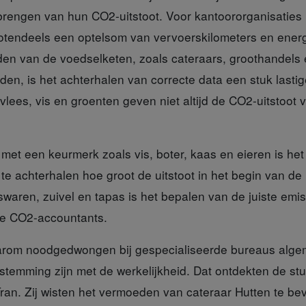
 brengen van hun CO2-uitstoot. Voor kantoororganisaties is
rotendeels een optelsom van vervoerskilometers en energi
dden van de voedselketen, zoals cateraars, groothandels
jden, is het achterhalen van correcte data een stuk lastig
vlees, vis en groenten geven niet altijd de CO2-uitstoot
met een keurmerk zoals vis, boter, kaas en eieren is he
e achterhalen hoe groot de uitstoot in het begin van de
swaren, zuivel en tapas is het bepalen van de juiste emissi
se CO2-accountants.
rom noodgedwongen bij gespecialiseerde bureaus algeme
enstemming zijn met de werkelijkheid. Dat ontdekten de s
n. Zij wisten het vermoeden van cateraar Hutten te bev