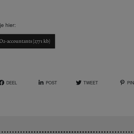
e hier:
O2-accountants (2771 kb)
DEEL
POST
TWEET
PIN