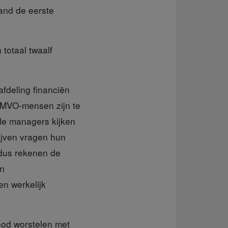
and de eerste
totaal twaalf
deling financiën
 MVO-mensen zijn te
ële managers kijken
ijven vragen hun
 dus rekenen de
in
en werkelijk
food worstelen met