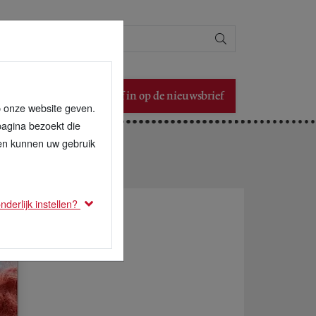
Zoeken
Schrijf in op de nieuwsbrief
p onze website geven.
pagina bezoekt die
den kunnen uw gebruik
derlijk instellen?