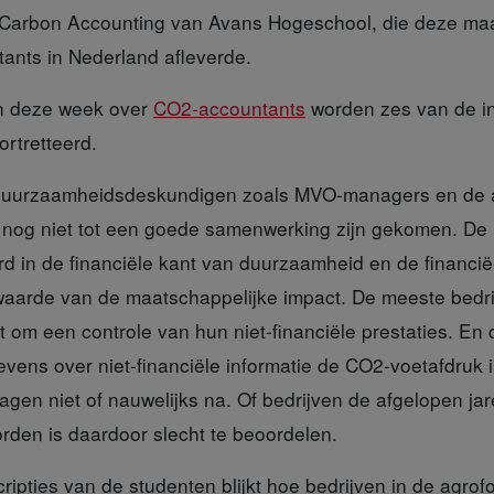
r Carbon Accounting van Avans Hogeschool, die deze ma
tants in Nederland afleverde.
n deze week over
CO2-accountants
worden zes van de in 
rtretteerd.
duurzaamheidsdeskundigen zoals MVO-managers en de af
nog niet tot een goede samenwerking zijn gekomen. De
rd in de financiële kant van duurzaamheid en de financi
waarde van de maatschappelijke impact. De meeste bedr
t om een controle van hun niet-financiële prestaties. En
vens over niet-financiële informatie de CO2-voetafdruk 
en niet of nauwelijks na. Of bedrijven de afgelopen jar
rden is daardoor slecht te beoordelen.
ripties
van de studenten blijkt hoe bedrijven in de agro