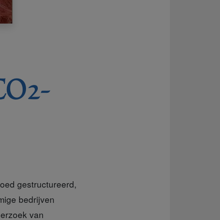
CO2-
oed gestructureerd,
mmige bedrijven
derzoek van