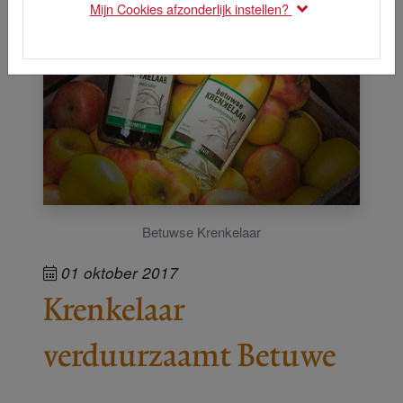
Mijn Cookies afzonderlijk instellen?
Betuwse Krenkelaar
01 oktober 2017
Krenkelaar
verduurzaamt Betuwe