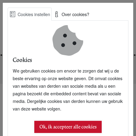
Skip
Cookies instellen
Over cookies?
to
Zoe
main
Best Practices voor een duurzame toekomst
content
Home
Cookies
We gebruiken cookies om ervoor te zorgen dat wij u de
Home
Nieuwsarchief
Krenkelaar verduurzaamt Betuwe
beste ervaring op onze website geven. Dit omvat cookies
van websites van derden van sociale media als u een
pagina bezoekt die embedded content bevat van sociale
media. Dergelijke cookies van derden kunnen uw gebruik
van deze website volgen.
Ok, ik accepteer alle cookies