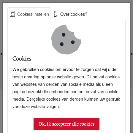
Skip
Cookies instellen
Over cookies?
to
Zoe
main
Best Practices voor een duurzame toekomst
content
Home
Cookies
We gebruiken cookies om ervoor te zorgen dat wij u de
Home
Nieuwsarchief
beste ervaring op onze website geven. Dit omvat cookies
Boer en boswachter: hoe vonden ze elkaar?
van websites van derden van sociale media als u een
pagina bezoekt die embedded content bevat van sociale
media. Dergelijke cookies van derden kunnen uw gebruik
van deze website volgen.
Ok, ik accepteer alle cookies