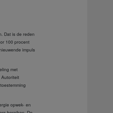
. Dat is de reden
or 100 procent
rnieuwende impuls
eling met
Autoriteit
s toestemming
ergie opwek- en
ers bereiken. De