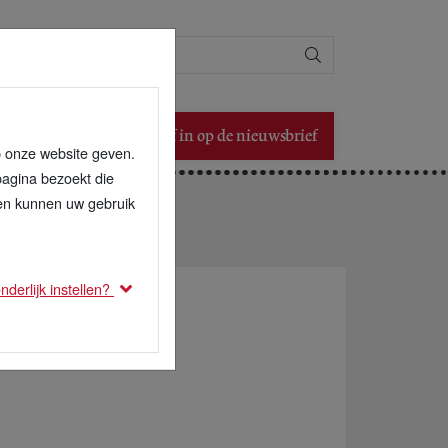
Zoeken
Schrijf in op de nieuwsbrief
p onze website geven.
pagina bezoekt die
den kunnen uw gebruik
derlijk instellen?