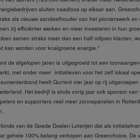
nergiebedrijven sluiten naadloos op elkaar aan. Greench
straks als nieuwe aandeelhouder van het pionierswerk en
en zij efficiënter werken en meer investeren in hun gro
bben samen straks meer dan een half miljoen klanten, 
kt kan worden voor knalgroene energie."
ent
de afgelopen jaren is uitgegroeid tot een toonaange
rkt, met onder meer initiatieven voor het zelf lokaal o
sumentenbond heeft Qurrent vier jaar op rij uitgeroepen 
ederland. Het bedrijf is sinds vorig jaar ook sponsor van
spelers en supporters veel meer zonnepanelen in Rotter
n.
 fonds van de Goede Doelen Loterijen dat als initiatiefn
 haar gehele 100% belang verkopen aan Greenchoice. De