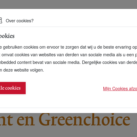
 een duurzame toekomst
Over cookies?
ookies
artnerschap
Over ons
Contact
 gebruiken cookies om ervoor te zorgen dat wij u de beste ervaring o
t omvat cookies van websites van derden van sociale media als u een 
bedded content bevat van sociale media. Dergelijke cookies van der
n deze website volgen.
undelen zich
Mijn Cookies afzon
lle cookies
8
t en Greenchoice