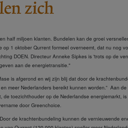
len zich
 half miljoen klanten. Bundelen kan de groei versnellen
op 1 oktober Qurrent formeel overneemt, dat nu nog vo
chting DOEN. Directeur Anneke Sipkes is 'trots op de ve
geven aan de energietransitie."
sfase
is afgerond en wij zijn blij dat door de krachtenbund
 en meer Nederlanders bereikt kunnen worden.” Aan de 
 de toezichthouder op de Nederlandse energiemarkt, i
vername door Greenchoice.
"Door de krachtenbundeling kunnen de vernieuwende en
ven van Qurrent (120.000 klanten) sneller meer Nederland