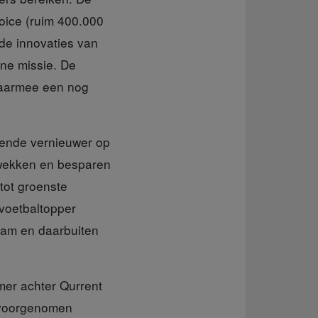
oice (ruim 400.000
 de innovaties van
ene missie. De
waarmee een nog
vende vernieuwer op
pwekken en besparen
tot groenste
 voetbaltopper
dam en daarbuiten
emer achter Qurrent
 voorgenomen