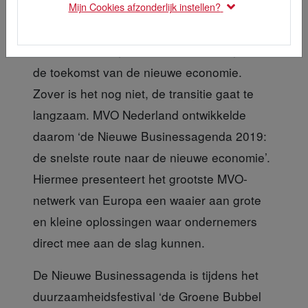
Mijn Cookies afzonderlijk instellen?
Klimaatneutraal, circulair en inclusief, dat is
de toekomst van de nieuwe economie.
Zover is het nog niet, de transitie gaat te
langzaam. MVO Nederland ontwikkelde
daarom ‘de Nieuwe Businessagenda 2019:
de snelste route naar de nieuwe economie’.
Hiermee presenteert het grootste MVO-
netwerk van Europa een waaier aan grote
en kleine oplossingen waar ondernemers
direct mee aan de slag kunnen.
De Nieuwe Businessagenda
is tijdens het
duurzaamheidsfestival ‘de Groene Bubbel