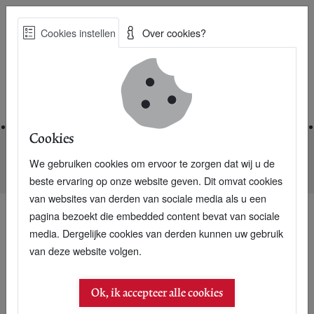
Skip
Cookies instellen
Over cookies?
to
Zoe
main
Best Practices voor een duurzame toekomst
content
Home
Cookies
We gebruiken cookies om ervoor te zorgen dat wij u de
Home
Nieuwsarchief
De Nieuwe Businessagenda 2019
beste ervaring op onze website geven. Dit omvat cookies
van websites van derden van sociale media als u een
pagina bezoekt die embedded content bevat van sociale
media. Dergelijke cookies van derden kunnen uw gebruik
24 januari 2019
van deze website volgen.
De Nieuwe
Ok, ik accepteer alle cookies
Businessagenda 2019