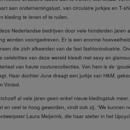
art aan ondernemingslust, van circulaire jurkjes en T-shi
kleding te lenen of te ruilen.
deze Nederlandse bedrijven door vele honderden jaren 
ng worden voortgedreven. Er is een enorme hoeveelhei
sen die zich afkeerden van de fast fashionindustrie. O
e celebrities van deze wereld kleedt met sexy en glamour
eriaal van haute couturecollecties. Van hem is de ‘goud
agt. Haar dochter June draagt een jurkje van H&M, gekoc
m Vinted.
zichzelf al vele jaren geen enkel nieuw kledingstuk meer.
eel en veel te hoog geworden, vindt ook zij. “We kunnen
ontwerpster Laura Meijerink, die haar atelier in het Upcyc