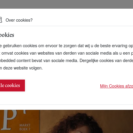
 een duurzame toekomst
Over cookies?
ookies
artnerschap
Over ons
Contact
 gebruiken cookies om ervoor te zorgen dat wij u de beste ervaring o
t omvat cookies van websites van derden van sociale media als u een 
bedded content bevat van sociale media. Dergelijke cookies van der
n deze website volgen.
 Circulair Lookbook
Mijn Cookies afzon
lle cookies