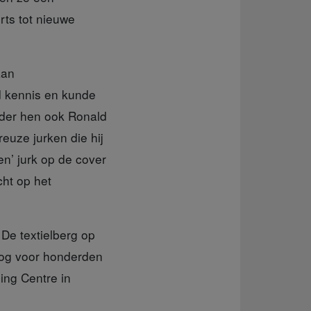
rts tot nieuwe
aan
d kennis en kunde
nder hen ook Ronald
euze jurken die hij
en’ jurk op de cover
ht op het
 De textielberg op
 nog voor honderden
ling Centre in