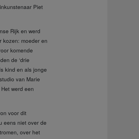
inkunstenaar Piet
nse Rijk en werd
or kozen: moeder en
 voor komende
den de ‘drie
ls kind en als jonge
ostudio van Marie
. Het werd een
on voor dit
u eens niet over de
stromen, over het