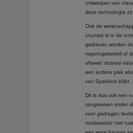
ontwerpen van nieuw
deze technologie zin
Ook de wetenschap
cruciaal is in de on
gedreven worden door
regeringsbeleid of 
oftewel ‘shared visi
een andere plek alsn
van Spekkink blijkt.
Dit is dus ook
een nu
congressen onder d
voor gedragen textie
modesector met rust.
een ware hausse aan