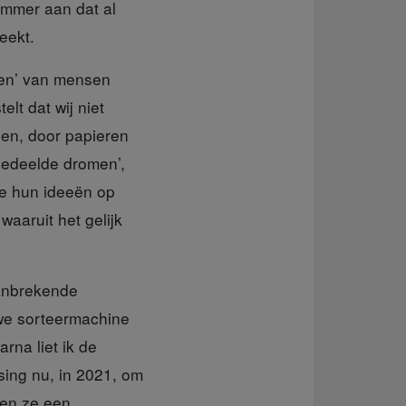
ummer aan dat al
eekt.
men’ van mensen
lt dat wij niet
nen, door papieren
gedeelde dromen’,
ie hun ideeën op
aaruit het gelijk
anbrekende
we sorteermachine
rna liet ik de
sing nu, in 2021, om
men ze een