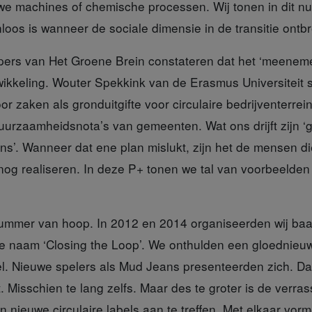
e machines of chemische processen. Wij tonen in dit n
loos is wanneer de sociale dimensie in de transitie ontbr
pers
van Het Groene Brein constateren dat het ‘meene
twikkeling. Wouter Spekkink van de Erasmus Universiteit ste
 zaken als gronduitgifte voor circulaire bedrijventerrei
duurzaamheidsnota’s van gemeenten. Wat ons drijft zijn ‘
ons’. Wanneer dat ene plan mislukt, zijn het de mensen d
og realiseren. In deze P+ tonen we tal van voorbeelden w
mmer van hoop. In 2012 en 2014 organiseerden wij ba
e naam ‘Closing the Loop’. We onthulden een gloednieu
l. Nieuwe spelers als Mud Jeans presenteerden zich. Daa
 Misschien te lang zelfs. Maar des te groter is de verras
 nieuwe circulaire labels aan te treffen. Met elkaar vor