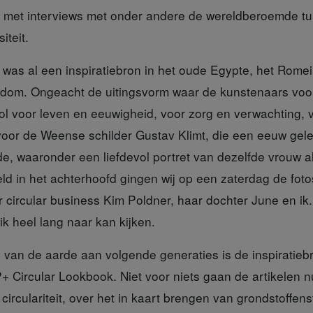
 met interviews met onder andere de wereldberoemde tu
iteit.
was al een inspiratiebron in het oude Egypte, het Romei
endom. Ongeacht de uitingsvorm waar de kunstenaars vo
l voor leven en eeuwigheid, voor zorg en verwachting,
voor de Weense schilder Gustav Klimt, die een eeuw gele
de, waaronder een liefdevol portret van dezelfde vrouw a
ld in het achterhoofd gingen wij op een zaterdag de fot
tor circular business Kim Poldner, haar dochter June en ik
k heel lang naar kan kijken.
 van de aarde
aan volgende generaties is de inspiratiebr
 Circular Lookbook. Niet voor niets gaan de artikelen n
 circulariteit, over het in kaart brengen van grondstoffen