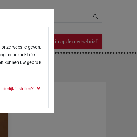
Zoeken
Schrijf in op de nieuwsbrief
p onze website geven.
pagina bezoekt die
den kunnen uw gebruik
derlijk instellen?