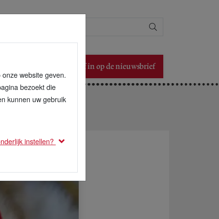
Zoeken
Schrijf in op de nieuwsbrief
p onze website geven.
pagina bezoekt die
den kunnen uw gebruik
derlijk instellen?