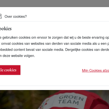
 een duurzame toekomst
Over cookies?
ookies
artnerschap
Over ons
Contact
 gebruiken cookies om ervoor te zorgen dat wij u de beste ervaring o
t omvat cookies van websites van derden van sociale media als u een 
bedded content bevat van sociale media. Dergelijke cookies van der
n deze website volgen.
 voor in de stad
Mijn Cookies afzon
lle cookies