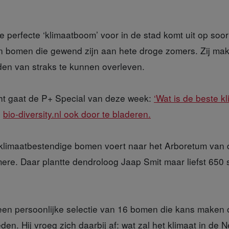
 perfecte ‘klimaatboom’ voor in de stad komt uit op soort
n bomen die gewend zijn aan hete droge zomers. Zij ma
en van straks te kunnen overleven.
ht
gaat de P+ Special van deze week:
‘Wat is de beste k
n
bio-diversity.nl ook door te bladeren.
 klimaatbestendige
bomen voert naar het Arboretum van
mere. Daar plantte dendroloog Jaap Smit maar liefst 65
en persoonlijke selectie van 16 bomen die kans maken 
den. Hij vroeg zich daarbij af: wat zal het klimaat in de