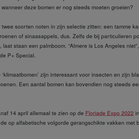
jn, wanneer deze bomen er nog steeds moeten groeien?
r
twee soorten noten in zijn selectie zitten: een tamme k
oenen of sinaasappels, dus. Zelfs de bij particulieren po
ijst, laat staan een palmboom. “Almere is Los Angeles niet”
de P+ Special.
e
‘klimaatbomen’ zijn interessant voor insecten en zijn bl
zoenen. Een aantal bomen kan bovendien nog steeds een 
anaf
14 april allemaal te zien op de
Floriade Expo 2022
in
n de op alfabetische volgorde gerangschikte vakken met 