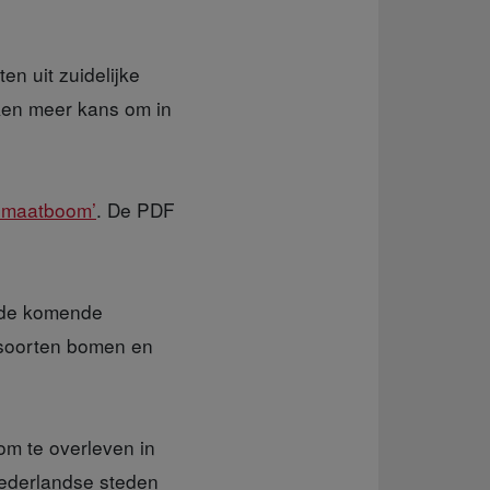
en uit zuidelijke
ken meer kans om in
limaatboom’
. De PDF
 de komende
0 soorten bomen en
om te overleven in
 Nederlandse steden