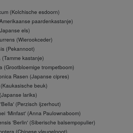
cum (Kolchische esdoorn)
(Amerikaanse paardenkastanje)
(Japanse els)
urrens (Wierookceder)
sis (Pekannoot)
a (Tamme kastanje)
sa (Grootbloemige trompetboom)
onica Rasen (Japanse cipres)
s (Kaukasische beuk)
(Japanse lariks)
'Bella' (Perzisch ijzerhout)
nei ‘Minfast' (Anna Paulownaboom)
nsis 'Berlin' (Siberische balsempopulier)
optera (Chinese vleugelnoot)