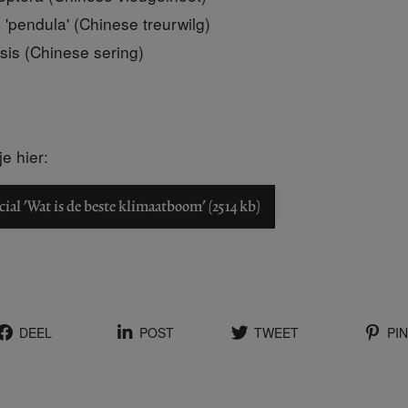
 'pendula' (Chinese treurwilg)
sis (Chinese sering)
e hier:
al 'Wat is de beste klimaatboom' (2514 kb)
DEEL
POST
TWEET
PIN