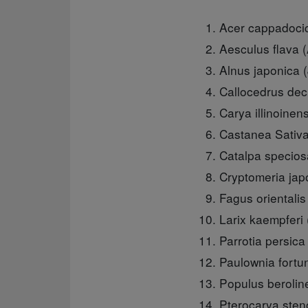
Acer cappadoci
Aesculus flava 
Alnus japonica 
Callocedrus dec
Carya illinoinen
Castanea Sativ
Catalpa specio
Cryptomeria jap
Fagus orientali
Larix kaempferi 
Parrotia persica 
Paulownia fortu
Populus beroline
Pterocarya sten