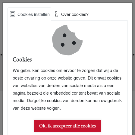
Skip
Cookies instellen
Over cookies?
to
Zoe
main
Best Practices voor een duurzame toekomst
content
Home
Cookies
We gebruiken cookies om ervoor te zorgen dat wij u de
Home
Nieuwsarchief
beste ervaring op onze website geven. Dit omvat cookies
Cruiseschip Ecoship zeilt en vaart op gas
van websites van derden van sociale media als u een
pagina bezoekt die embedded content bevat van sociale
media. Dergelijke cookies van derden kunnen uw gebruik
van deze website volgen.
Ok, ik accepteer alle cookies