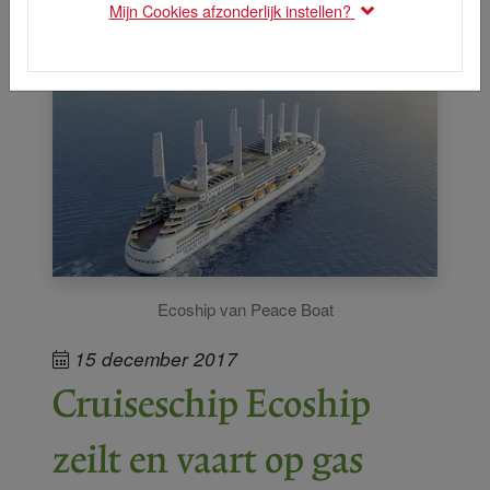
Mijn Cookies afzonderlijk instellen?
Ecoship van Peace Boat
15 december 2017
Cruiseschip Ecoship
zeilt en vaart op gas