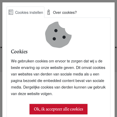
Skip
Cookies instellen
Over cookies?
to
Zoe
main
Best Practices voor een duurzame toekomst
content
Home
Cookies
We gebruiken cookies om ervoor te zorgen dat wij u de
Home
Nieuwsarchief
Naar nieuwe natuur, nu het nog kan
beste ervaring op onze website geven. Dit omvat cookies
van websites van derden van sociale media als u een
pagina bezoekt die embedded content bevat van sociale
media. Dergelijke cookies van derden kunnen uw gebruik
van deze website volgen.
Ok, ik accepteer alle cookies