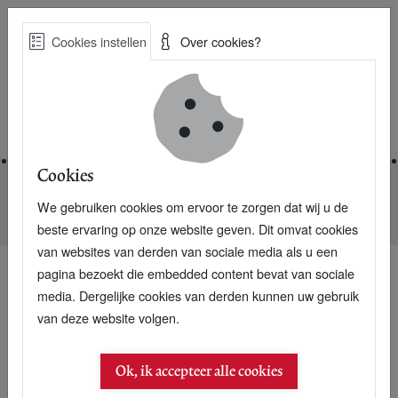
Skip
Cookies instellen
Over cookies?
to
Zoe
main
Best Practices voor een duurzame toekomst
content
Home
Cookies
We gebruiken cookies om ervoor te zorgen dat wij u de
Home
Nieuwsarchief
Flevoland weer proefgebied landbouw
beste ervaring op onze website geven. Dit omvat cookies
van websites van derden van sociale media als u een
pagina bezoekt die embedded content bevat van sociale
media. Dergelijke cookies van derden kunnen uw gebruik
van deze website volgen.
Ok, ik accepteer alle cookies