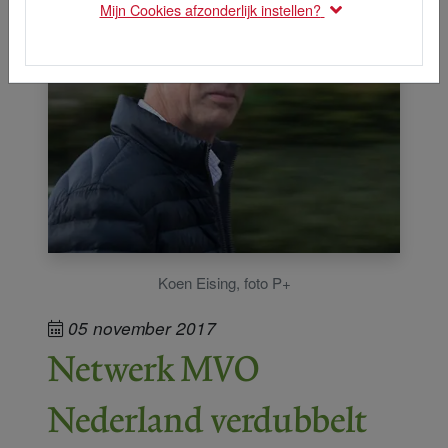
Mijn Cookies afzonderlijk instellen?
Koen Eising, foto P+
05 november 2017
Netwerk MVO
Nederland verdubbelt