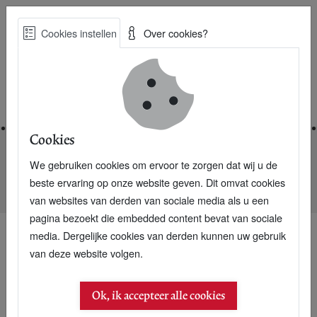
Skip
Cookies instellen
Over cookies?
to
Zoe
main
Best Practices voor een duurzame toekomst
content
Home
Cookies
We gebruiken cookies om ervoor te zorgen dat wij u de
Home
Nieuwsarchief
beste ervaring op onze website geven. Dit omvat cookies
Netwerk MVO Nederland verdubbelt duurzame stroom
van websites van derden van sociale media als u een
pagina bezoekt die embedded content bevat van sociale
media. Dergelijke cookies van derden kunnen uw gebruik
van deze website volgen.
Ok, ik accepteer alle cookies