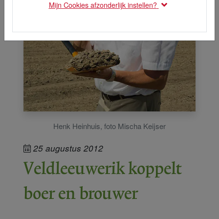
Mijn Cookies afzonderlijk instellen?
Henk Heinhuis, foto Mischa Keijser
25 augustus 2012
Veldleeuwerik koppelt
boer en brouwer