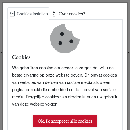
Skip
Cookies instellen
Over cookies?
to
Zoe
main
Best Practices voor een duurzame toekomst
content
Home
Cookies
We gebruiken cookies om ervoor te zorgen dat wij u de
Home
Nieuwsarchief
Veldleeuwerik koppelt boer en brouwer
beste ervaring op onze website geven. Dit omvat cookies
van websites van derden van sociale media als u een
pagina bezoekt die embedded content bevat van sociale
media. Dergelijke cookies van derden kunnen uw gebruik
van deze website volgen.
Ok, ik accepteer alle cookies