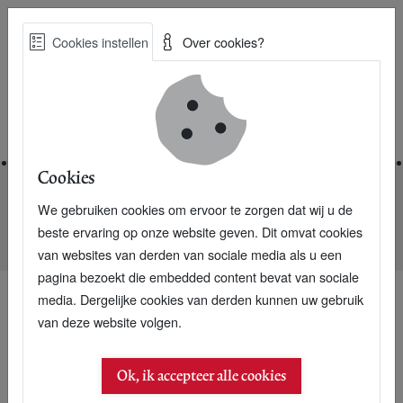
Skip
Cookies instellen
Over cookies?
to
Zoe
main
Best Practices voor een duurzame toekomst
content
Home
Cookies
We gebruiken cookies om ervoor te zorgen dat wij u de
Home
Nieuwsarchief
beste ervaring op onze website geven. Dit omvat cookies
Onze Heksenboom straks Tree of Europe?
van websites van derden van sociale media als u een
pagina bezoekt die embedded content bevat van sociale
media. Dergelijke cookies van derden kunnen uw gebruik
van deze website volgen.
07 februari 2020
Onze Heksenboom
Ok, ik accepteer alle cookies