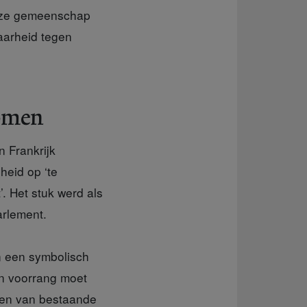
onze gemeenschap
aarheid tegen
Bomen
 Frankrijk
heid op ‘te
. Het stuk werd als
arlement.
n een symbolisch
en voorrang moet
ien van bestaande