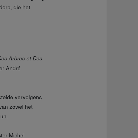
dorp, die het
Des Arbres et Des
er André
stelde vervolgens
 van zowel het
eun.
ter Michel