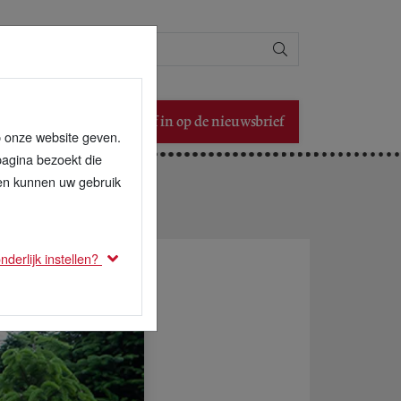
Zoeken
Schrijf in op de nieuwsbrief
p onze website geven.
pagina bezoekt die
den kunnen uw gebruik
derlijk instellen?