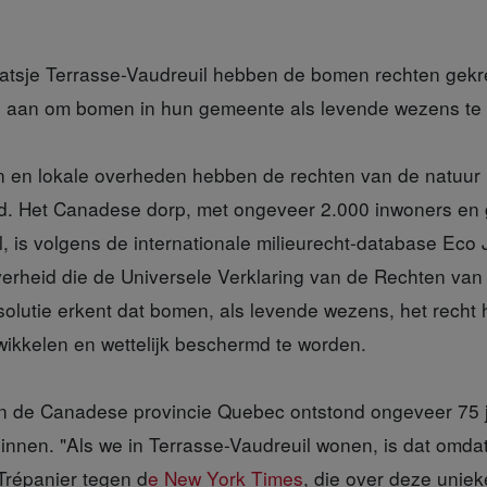
aatsje Terrasse-Vaudreuil hebben de bomen rechten gek
e aan om bomen in hun gemeente als levende wezens te
en
en lokale overheden hebben de rechten van de natuur 
d. Het Canadese dorp, met ongeveer 2.000 inwoners en 
, is volgens de internationale milieurecht-database Eco
verheid die de Universele Verklaring van de Rechten va
lutie erkent dat bomen, als levende wezens, het recht
wikkelen en wettelijk beschermd te worden.
in de Canadese provincie Quebec ontstond ongeveer 75 
ginnen. "Als we in Terrasse-Vaudreuil wonen, is dat omd
Trépanier tegen d
e New York Times
, die over deze uniek