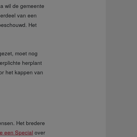
na wil de gemeente
derdeel van een
 beschouwd. Het
mgezet, moet nog
erplichte herplant
or het kappen van
ensen. Het bredere
e een Special
over