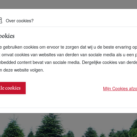
 een duurzame toekomst
Over cookies?
ookies
artnerschap
Over ons
Contact
 gebruiken cookies om ervoor te zorgen dat wij u de beste ervaring o
t omvat cookies van websites van derden van sociale media als u een 
bedded content bevat van sociale media. Dergelijke cookies van der
n deze website volgen.
rechten gekregen
Mijn Cookies afzon
lle cookies