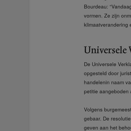
Bourdeau: “Vandaag
vormen. Ze zijn on
klimaatverandering e
Universele 
De Universele
Verkl
opgesteld door juri
handelenin naam van
petitie aangeboden 
Volgens burgemees
gebaar. De resolutie
geven aan het beho