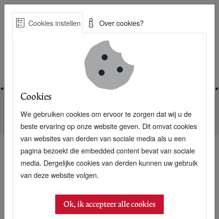
Skip
Cookies instellen
Over cookies?
to
Zoe
main
Best Practices voor een duurzame toekomst
content
Home
Cookies
We gebruiken cookies om ervoor te zorgen dat wij u de
Home
Nieuwsarchief
Inhoud P+ Marktboek 10
beste ervaring op onze website geven. Dit omvat cookies
van websites van derden van sociale media als u een
pagina bezoekt die embedded content bevat van sociale
media. Dergelijke cookies van derden kunnen uw gebruik
van deze website volgen.
Ok, ik accepteer alle cookies