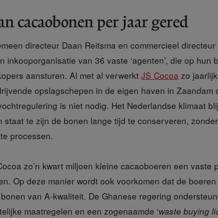
aan cacaobonen per jaar gered
meen directeur Daan Reitsma en commercieel directeur 
en inkooporganisatie van 36 vaste ‘agenten’, die op hun 
opers aansturen. Al met al verwerkt
JS Cocoa
zo jaarlij
 drijvende opslagschepen in de eigen haven in Zaandam 
ochtregulering is niet nodig. Het Nederlandse klimaat bli
n staat te zijn de bonen lange tijd te conserveren, zond
te processen.
ocoa zo’n kwart miljoen kleine cacaoboeren een vaste pr
n. Op deze manier wordt ook voorkomen dat de boeren d
onen van A-kwaliteit. De Ghanese regering ondersteunt
telijke maatregelen en een zogenaamde ‘
waste buying li