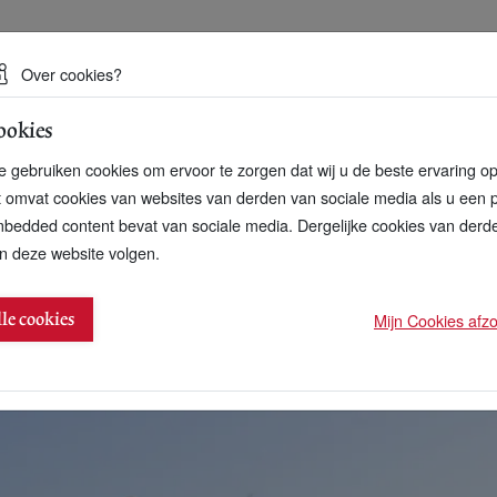
 een duurzame toekomst
Over cookies?
ookies
artnerschap
Over ons
Contact
 gebruiken cookies om ervoor te zorgen dat wij u de beste ervaring o
t omvat cookies van websites van derden van sociale media als u een 
bedded content bevat van sociale media. Dergelijke cookies van der
n deze website volgen.
wassen circulair maken
Mijn Cookies afzon
lle cookies