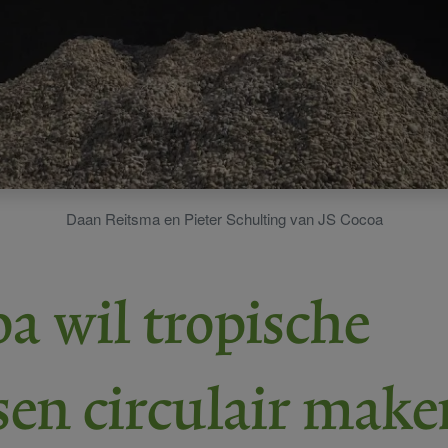
Daan Reitsma en Pieter Schulting van JS Cocoa
oa wil tropische
en circulair make