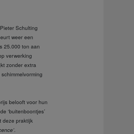
Pieter Schulting
beurt weer een
ks 25.000 ton aan
op verwerking
jkt zonder extra
er schimmelvorming
ijs belooft voor hun
e ‘buitenboontjes’
 deze praktijk
.
cence’