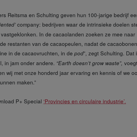
ers
Reitsma en Schulting geven hun 100-jarige bedrijf e
company: bedrijven waar de intrinsieke doelen ste
iented’
ijn vastgeklonken. In de cacaolanden zoeken ze mee naar
e restanten van de cacaopeulen, nadat de cacaobonen d
tine in de cacaovruchten, in de
”, zegt Schulting. Dat
pod
l, in jam onder andere.
voegt
“Earth doesn’t grow waste”,
 wij met onze honderd jaar ervaring en kennis of we oo
 kunnen maken.”
wnload P+ Special
‘Provincies en circulaire industrie’.