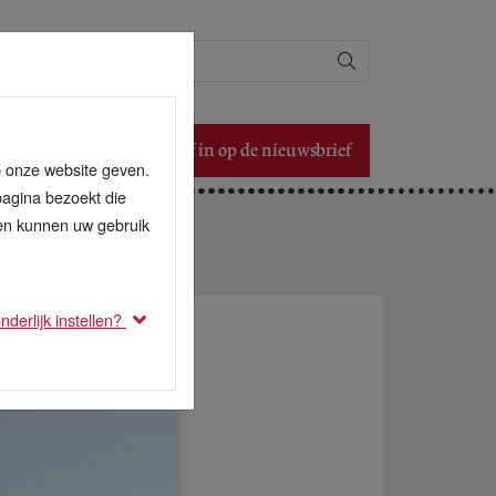
Zoeken
Schrijf in op de nieuwsbrief
p onze website geven.
pagina bezoekt die
den kunnen uw gebruik
derlijk instellen?