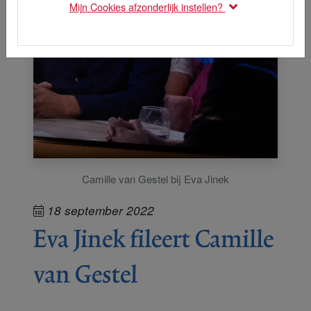
Mijn Cookies afzonderlijk instellen?
Camille van Gestel bij Eva Jinek
18 september 2022
Eva Jinek fileert Camille
van Gestel