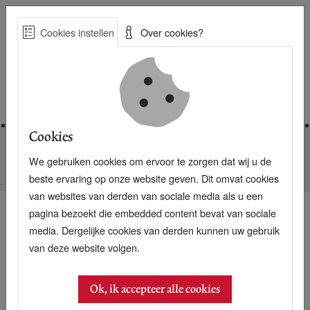
Skip
Cookies instellen
Over cookies?
to
Zoe
main
Best Practices voor een duurzame toekomst
content
Home
Cookies
We gebruiken cookies om ervoor te zorgen dat wij u de
Home
Nieuwsarchief
Eva Jinek fileert Camille van Gestel
beste ervaring op onze website geven. Dit omvat cookies
van websites van derden van sociale media als u een
pagina bezoekt die embedded content bevat van sociale
media. Dergelijke cookies van derden kunnen uw gebruik
van deze website volgen.
Ok, ik accepteer alle cookies