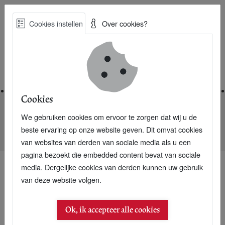
Skip
Cookies instellen
Over cookies?
to
Zoe
main
Best Practices voor een duurzame toekomst
content
Home
Cookies
We gebruiken cookies om ervoor te zorgen dat wij u de
Home
Nieuwsarchief
beste ervaring op onze website geven. Dit omvat cookies
MVO Nederland-Michel Schuurman naar Treevive
van websites van derden van sociale media als u een
pagina bezoekt die embedded content bevat van sociale
media. Dergelijke cookies van derden kunnen uw gebruik
van deze website volgen.
Ok, ik accepteer alle cookies