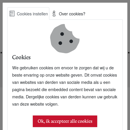
Skip
Cookies instellen
Over cookies?
to
Zoe
main
Best Practices voor een duurzame toekomst
content
Home
Cookies
We gebruiken cookies om ervoor te zorgen dat wij u de
Home
Nieuwsarchief
beste ervaring op onze website geven. Dit omvat cookies
Marble Berriez: Monodress met vrolijke bananen
van websites van derden van sociale media als u een
pagina bezoekt die embedded content bevat van sociale
media. Dergelijke cookies van derden kunnen uw gebruik
van deze website volgen.
Ok, ik accepteer alle cookies