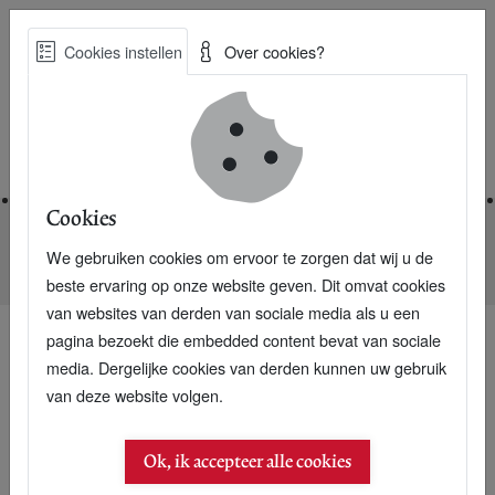
Skip
Cookies instellen
Over cookies?
to
Zoe
main
Best Practices voor een duurzame toekomst
content
Home
Cookies
We gebruiken cookies om ervoor te zorgen dat wij u de
Home
Nieuwsarchief
Koningin Máxima vindt IDH ‘amazing’
beste ervaring op onze website geven. Dit omvat cookies
van websites van derden van sociale media als u een
pagina bezoekt die embedded content bevat van sociale
media. Dergelijke cookies van derden kunnen uw gebruik
van deze website volgen.
Ok, ik accepteer alle cookies