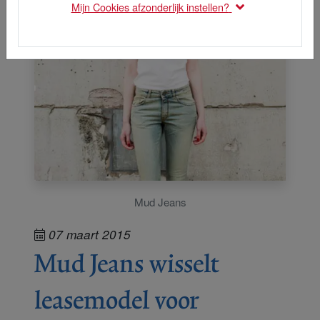
Mijn Cookies afzonderlijk instellen?
Mud Jeans
07 maart 2015
Mud Jeans wisselt
leasemodel voor