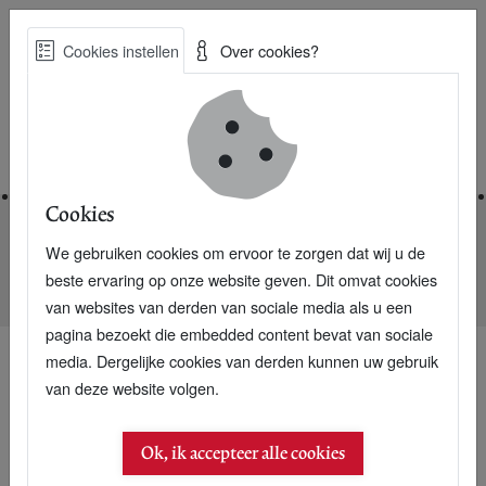
Skip
Cookies instellen
Over cookies?
to
Zoe
main
Best Practices voor een duurzame toekomst
content
Home
Cookies
We gebruiken cookies om ervoor te zorgen dat wij u de
Home
Nieuwsarchief
beste ervaring op onze website geven. Dit omvat cookies
Mud Jeans wisselt leasemodel voor statiegeld
van websites van derden van sociale media als u een
pagina bezoekt die embedded content bevat van sociale
media. Dergelijke cookies van derden kunnen uw gebruik
van deze website volgen.
Ok, ik accepteer alle cookies