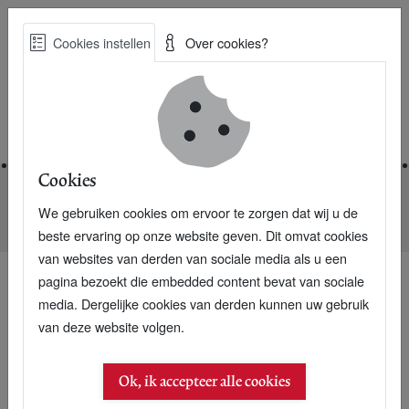
Skip
Cookies instellen
Over cookies?
to
Zoe
main
Best Practices voor een duurzame toekomst
content
Home
Cookies
We gebruiken cookies om ervoor te zorgen dat wij u de
Home
Nieuwsarchief
P+ Special: De overheid is weer leidend
beste ervaring op onze website geven. Dit omvat cookies
van websites van derden van sociale media als u een
pagina bezoekt die embedded content bevat van sociale
media. Dergelijke cookies van derden kunnen uw gebruik
van deze website volgen.
Ok, ik accepteer alle cookies