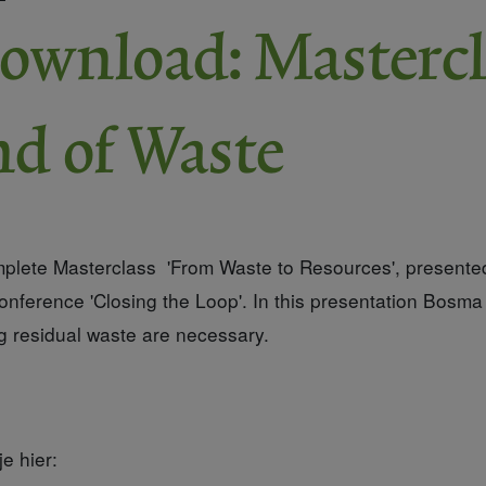
ownload: Mastercl
d of Waste
mplete Masterclass 'From Waste to Resources', present
conference 'Closing the Loop'. In this presentation Bosm
g residual waste are necessary.
e hier: