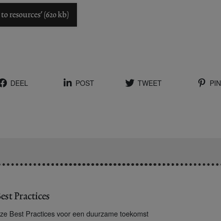
o resources' (620 kb)
DEEL
POST
TWEET
PIN
est Practices
ze Best Practices voor een duurzame toekomst