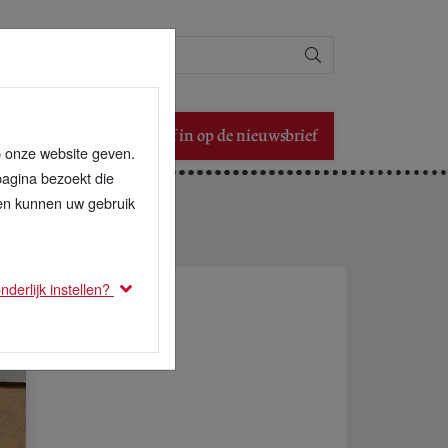
Zoeken
Schrijf in op de nieuwsbrief
p onze website geven.
pagina bezoekt die
den kunnen uw gebruik
derlijk instellen?