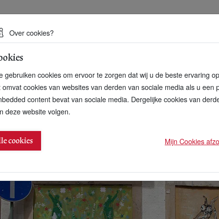
 een duurzame toekomst
Over cookies?
ookies
artnerschap
Over ons
Contact
 gebruiken cookies om ervoor te zorgen dat wij u de beste ervaring o
t omvat cookies van websites van derden van sociale media als u een 
bedded content bevat van sociale media. Dergelijke cookies van der
n deze website volgen.
ss The End of Waste
Mijn Cookies afzon
lle cookies