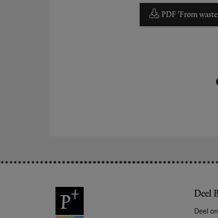
PDF 'From waste t
Deel B
Deel on