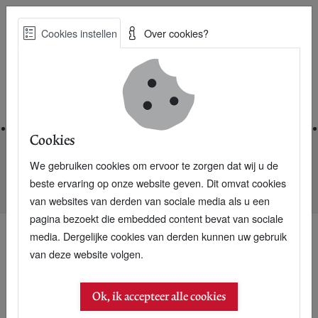
Skip
Cookies instellen
Over cookies?
to
Zoe
main
Best Practices voor een duurzame toekomst
content
Home
Cookies
We gebruiken cookies om ervoor te zorgen dat wij u de
Home
Nieuwsarchief
beste ervaring op onze website geven. Dit omvat cookies
Pharrell Williams: Happy met plastic soup jeans
van websites van derden van sociale media als u een
pagina bezoekt die embedded content bevat van sociale
media. Dergelijke cookies van derden kunnen uw gebruik
van deze website volgen.
14 februari 2014
Pharrell Williams:
Ok, ik accepteer alle cookies