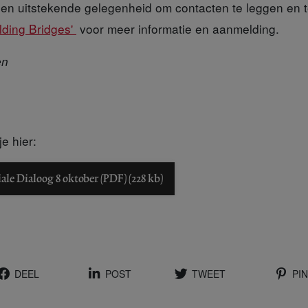
 een uitstekende gelegenheid om contacten te leggen en t
ilding Bridges'
voor meer informatie en aanmelding.
en
e hier:
le Dialoog 8 oktober (PDF) (228 kb)
DEEL
POST
TWEET
PIN