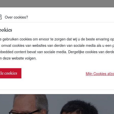
 een duurzame toekomst
Over cookies?
ookies
artnerschap
Over ons
Contact
 gebruiken cookies om ervoor te zorgen dat wij u de beste ervaring o
t omvat cookies van websites van derden van sociale media als u een 
bedded content bevat van sociale media. Dergelijke cookies van der
n deze website volgen.
 over sociale dialoog
Mijn Cookies afzon
lle cookies