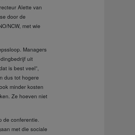
irecteur Alette van
ise door de
VNO/NCW, met wie
eepssloop. Managers
ingbedrijf uit
at is best veel”,
en dus tot hogere
 ook minder kosten
rken. Ze hoeven niet
 de conferentie.
gaan met die sociale