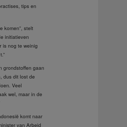
ractises, tips en
 komen”, stelt
 initiatieven
 is nog te weinig
t.”
an grondstoffen gaan
 dus dit lost de
doen. Veel
ak wel, maar in de
”
ndonesië komt naar
inister van Arbeid