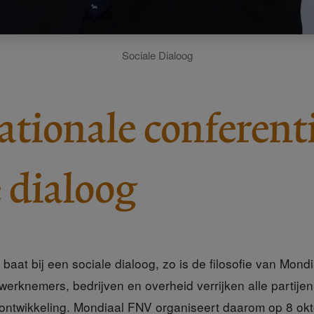
Sociale Dialoog
ationale conferenti
e dialoog
aat bij een sociale dialoog, zo is de filosofie van Mond
erknemers, bedrijven en overheid verrijken alle partije
ntwikkeling. Mondiaal FNV organiseert daarom op 8 okt