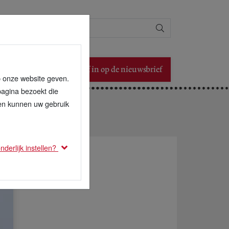
Zoeken
Schrijf in op de nieuwsbrief
p onze website geven.
pagina bezoekt die
den kunnen uw gebruik
derlijk instellen?