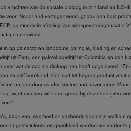
r de vruchten van de sociale dialoog in zijn land en ILO-d
ntie voor. Nederland vertegenwoordigt ook een best pract
ECP, de mondiale afdeling van werkgeversorganisatie 
matig samenwerkt.
mt
in op de sectoren landbouw, palmolie, kleding en sch
ijf uit Peru, een palmoliebedrijf uit Colombia en een kled
 over wat de sociale dialoog hen heeft opgeleverd. “En d
en ze zelf berekend. Het leidt tot hogere productiviteit 
flicten en daardoor minder kosten aan advocatuur. Maar
ing, want mensen willen nu graag bij deze bedrijven we
rven.”
’s,
bedrijven, overheid en vakbondsleden zijn welkom op
mensen gestimuleerd en geprikkeld worden om verder te 