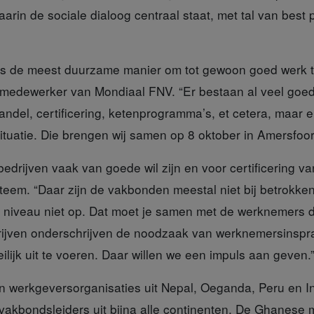
aarin de sociale dialoog centraal staat, met tal van best p
is
de meest duurzame manier om tot gewoon goed werk te
smedewerker van Mondiaal FNV. “Er bestaan al veel goede
del, certificering, ketenprogramma’s, et cetera, maar er
ituatie. Die brengen wij samen op 8 oktober in Amersfoor
edrijven vaak van goede wil zijn en voor certificering v
eem. “Daar zijn de vakbonden meestal niet bij betrokken,
 niveau niet op. Dat moet je samen met de werknemers 
rijven onderschrijven de noodzaak van werknemersinspra
oeilijk uit te voeren. Daar willen we een impuls aan geven.
an werkgeversorganisaties
uit Nepal, Oeganda, Peru en I
vakbondsleiders uit bijna alle continenten. De Ghanese m