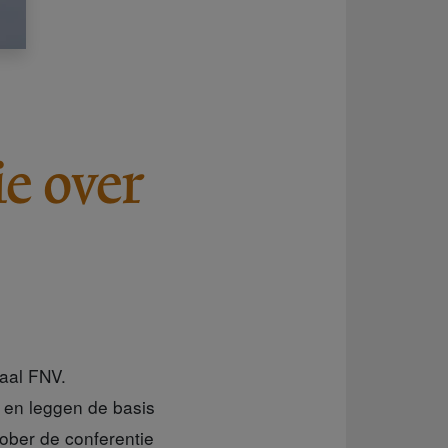
e over
iaal FNV.
n en leggen de basis
ober de conferentie