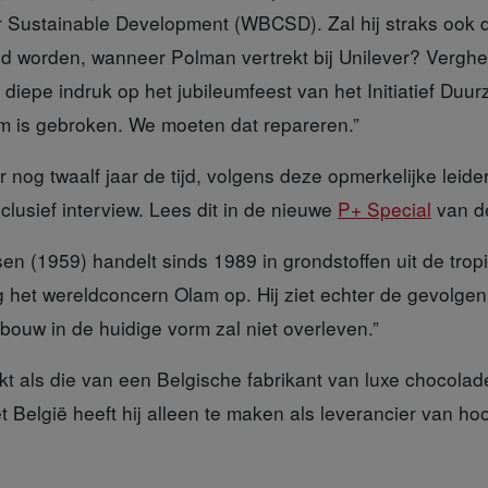
r Sustainable Development (WBCSD). Zal hij straks ook
 worden, wanneer Polman vertrekt bij Unilever? Verghe
diepe indruk op het jubileumfeest van het Initiatief Duu
 is gebroken. We moeten dat repareren.”
 nog twaalf jaa
r de tijd, volgens deze opmerkelijke leid
clusief interview. Lees dit in de nieuwe
P+ Special
van d
en (1959)
handelt sinds 1989 in grondstoffen uit de tro
het wereldconcern Olam op. Hij ziet echter de gevolge
bouw in de huidige vorm zal niet overleven.”
nkt
als die van een Belgische fabrikant van luxe chocola
Met België heeft hij alleen te maken als leverancier van h