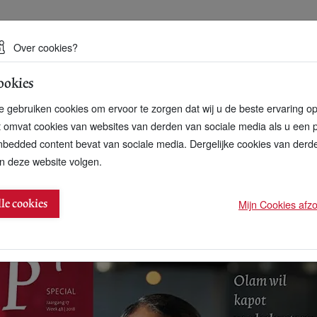
 een duurzame toekomst
Over cookies?
ookies
artnerschap
Over ons
Contact
 gebruiken cookies om ervoor te zorgen dat wij u de beste ervaring o
t omvat cookies van websites van derden van sociale media als u een 
bedded content bevat van sociale media. Dergelijke cookies van der
n deze website volgen.
euwe Paul Polman?
Mijn Cookies afzon
lle cookies