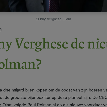
Sunny Verghese Olam
8
ny Verghese de ni
Polman?
na drie miljard bijen kopen om de oogst van zijn boeren vei
 de grootste bijenbezitter op deze planeet zijn. De CE
Olam volgde Paul Polman al op als nieuwe voorzitter v