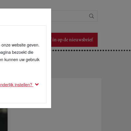
Zoeken
Schrijf in op de nieuwsbrief
p onze website geven.
pagina bezoekt die
den kunnen uw gebruik
derlijk instellen?