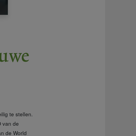
euwe
lig te stellen.
O van de
an de World