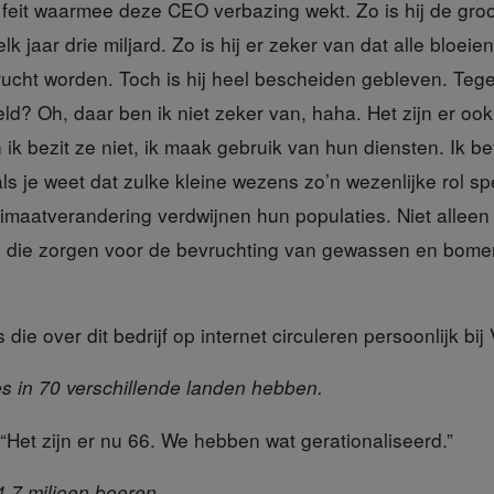
feit
waarmee deze CEO verbazing wekt. Zo is hij de groots
 elk jaar drie miljard. Zo is hij er zeker van dat alle bl
rucht worden. Toch is hij heel bescheiden gebleven. Teg
eld? Oh, daar ben ik niet zeker van, haha. Het zijn er ook
 ik bezit ze niet, ik maak gebruik van hun diensten. Ik b
als je weet dat zulke kleine wezens zo’n wezenlijke rol sp
imaatverandering verdwijnen hun populaties. Niet alleen 
 die zorgen voor de bevruchting van gewassen en bomen
s
die over dit bedrijf op internet circuleren persoonlijk bi
es in 70 verschillende landen hebben.
“Het zijn er nu 66. We hebben wat gerationaliseerd.”
,7 miljoen boeren.