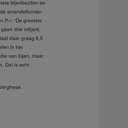
te bijenbezitter ter
oeiende amandelbomen
en P+: “De grootste
 geen drie miljard,
etaal daar graag 8,5
elen in het
die van bijen, maar
. Dat is echt
j Verghese.