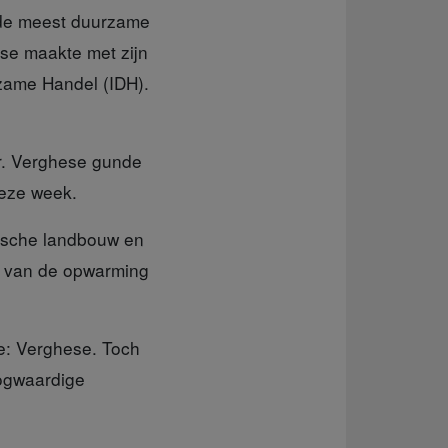
 de meest duurzame
se maakte met zijn
rzame Handel (IDH).
er. Verghese gunde
eze week.
pische landbouw en
n van de opwarming
de: Verghese. Toch
oogwaardige