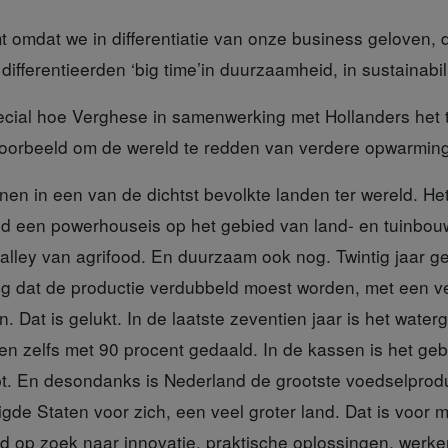
 omdat we in differentiatie van onze business geloven, dif
ifferentieerden ‘big time’in duurzaamheid, in sustainabili
ecial
hoe Verghese in samenwerking met Hollanders het tij 
oorbeeld om de wereld te redden van verdere opwarming 
wonen
in een van de dichtst bevolkte landen ter wereld. Het
nd een powerhouseis op het gebied van land- en tuinbou
Valley van agrifood. En duurzaam ook nog. Twintig jaar g
g dat de productie verdubbeld moest worden, met een v
. Dat is gelukt. In de laatste zeventien jaar is het water
n zelfs met 90 procent gedaald. In de kassen is het geb
opt. En desondanks is Nederland de grootste voedselprodu
gde Staten voor zich, een veel groter land. Dat is voor m
jd op zoek naar innovatie, praktische oplossingen, werk