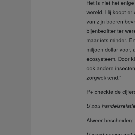
Het is niet het enige 
wereld. Hij koopt er
van zijn boeren bev
bijenbezitter ter wer
maar iets minder. En
miljoen dollar voor, 
ecosysteem. Door kl
ook andere insecten
zorgwekkend.”
P+ checkte de cijfer
U zou handelsrelati
Alweer bescheiden: 
U werkt samen met 4