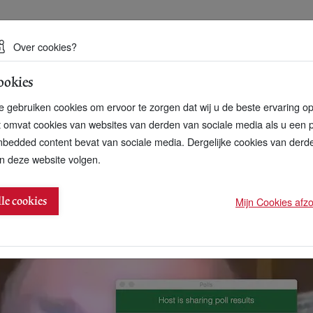
 een duurzame toekomst
Over cookies?
ookies
artnerschap
Over ons
Contact
 gebruiken cookies om ervoor te zorgen dat wij u de beste ervaring o
t omvat cookies van websites van derden van sociale media als u een 
bedded content bevat van sociale media. Dergelijke cookies van der
n deze website volgen.
n, zegt 98 procent
Mijn Cookies afzon
lle cookies