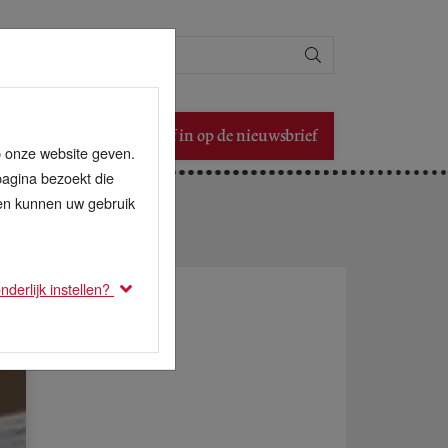
Zoeken
Schrijf in op de nieuwsbrief
p onze website geven.
pagina bezoekt die
den kunnen uw gebruik
derlijk instellen?