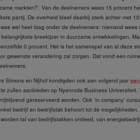
rzame markten?’. Van de deelnemers wees 15 procent het
rkste partij. De overheid bleef daarbij sterk achter met 10
 was wel heel laag onder de deelnemers: niemand wees 
 belangrijkste breekijzer in duurzame ontwikkelingen. Ma
eenzelfde 0 procent. Het is het samenspel van al deze st
voor gewenste verandering zal zorgen. Dat vond een rui
deelnemers.
rs
Simons en Nijhof kondigden ook aan volgend jaar
een
e
te zullen aanbieden op Nyenrode Business Universiteit
 vrijblijvend gereserveerd worden. Ook ‘in company’ curs
kel bedrijf en bedrijfstak behoort tot de mogelijkheden.
orden tal van bedrijfstakken ontleed, van energiebedrijv
.