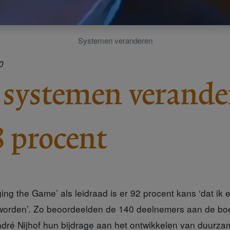
Systemen veranderen
0
 systemen verande
8 procent
ng the Game’ als leidraad is er 92 procent kans ‘dat ik
orden’. Zo beoordeelden de 140 deelnemers aan de boe
ré Nijhof hun bijdrage aan het ontwikkelen van duurza