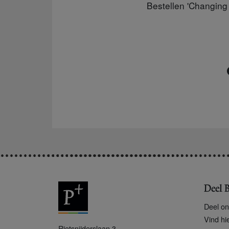
Bestellen
'Changing 
Deel B
Deel on
Vind hi
P
Rietsnijderslaan 3