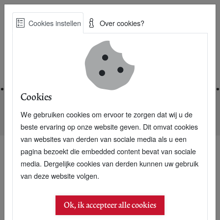
Skip
Cookies instellen
Over cookies?
to
Zoe
main
Best Practices voor een duurzame toekomst
content
Home
Cookies
We gebruiken cookies om ervoor te zorgen dat wij u de
Home
Nieuwsarchief
20 jaar covers P+
beste ervaring op onze website geven. Dit omvat cookies
van websites van derden van sociale media als u een
pagina bezoekt die embedded content bevat van sociale
media. Dergelijke cookies van derden kunnen uw gebruik
van deze website volgen.
Ok, ik accepteer alle cookies