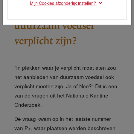
Mijn Cookies afzonderlijk instellen?
Onderzoek: Moet
duurzaam voedsel
verplicht zijn?
“In plekken waar je verplicht moet eten zou
het aanbieden van duurzaam voedsel ook
verplicht moeten zijn. Ja of Nee?” Dit is een
van de vragen uit het Nationale Kantine
Onderzoek.
De vraag kwam op
in het laatste nummer
van P+, waar plaatsen werden beschreven