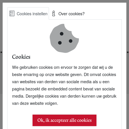
Skip
Cookies instellen
Over cookies?
to
Zoe
main
Best Practices voor een duurzame toekomst
content
Home
Cookies
We gebruiken cookies om ervoor te zorgen dat wij u de
Home
Nieuwsarchief
beste ervaring op onze website geven. Dit omvat cookies
Nationaal Kantine Onderzoek: Moet duurzaam voedsel
van websites van derden van sociale media als u een
verplicht zijn?
pagina bezoekt die embedded content bevat van sociale
media. Dergelijke cookies van derden kunnen uw gebruik
van deze website volgen.
18 mei 2012
Ok, ik accepteer alle cookies
Nationaal Kantine