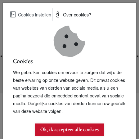
Skip
Cookies instellen
Over cookies?
to
Zoe
main
Best Practices voor een duurzame toekomst
content
Home
Cookies
We gebruiken cookies om ervoor te zorgen dat wij u de
Home
Nieuwsarchief
beste ervaring op onze website geven. Dit omvat cookies
Een 8 van de Volkskrant voor Jack Bean
van websites van derden van sociale media als u een
pagina bezoekt die embedded content bevat van sociale
media. Dergelijke cookies van derden kunnen uw gebruik
van deze website volgen.
Ok, ik accepteer alle cookies