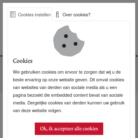
Skip
Cookies instellen
Over cookies?
to
Zoe
main
Best Practices voor een duurzame toekomst
content
Home
Cookies
We gebruiken cookies om ervoor te zorgen dat wij u de
Home
Nieuwsarchief
beste ervaring op onze website geven. Dit omvat cookies
Nederlanders overtuigd van eigen positieve invloed op klimaat
van websites van derden van sociale media als u een
pagina bezoekt die embedded content bevat van sociale
media. Dergelijke cookies van derden kunnen uw gebruik
van deze website volgen.
25 juni 2021
Nederlanders overtuigd
Ok, ik accepteer alle cookies