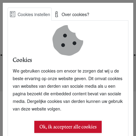
Skip
Cookies instellen
Over cookies?
to
Zoe
main
Best Practices voor een duurzame toekomst
content
Home
Cookies
We gebruiken cookies om ervoor te zorgen dat wij u de
Home
Nieuwsarchief
beste ervaring op onze website geven. Dit omvat cookies
Waarom geen zonnepanelen voor Ajax-supporters?
van websites van derden van sociale media als u een
pagina bezoekt die embedded content bevat van sociale
media. Dergelijke cookies van derden kunnen uw gebruik
van deze website volgen.
Ok, ik accepteer alle cookies