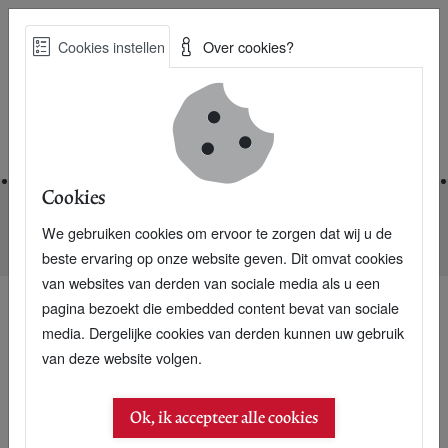
Skip
Cookies instellen
Over cookies?
to
Zoe
main
Best Practices voor een duurzame toekomst
content
Home
Cookies
We gebruiken cookies om ervoor te zorgen dat wij u de
Home
Nieuwsarchief
ASN Bank start crowdfunding
beste ervaring op onze website geven. Dit omvat cookies
van websites van derden van sociale media als u een
pagina bezoekt die embedded content bevat van sociale
media. Dergelijke cookies van derden kunnen uw gebruik
van deze website volgen.
Ok, ik accepteer alle cookies