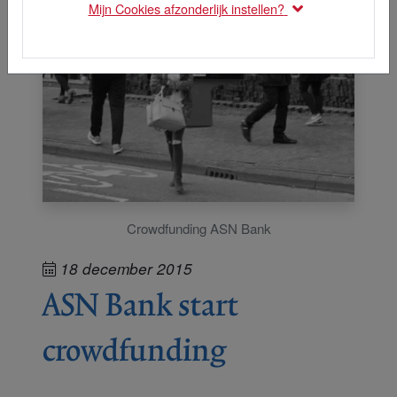
Mijn Cookies afzonderlijk instellen?
Crowdfunding ASN Bank
18 december 2015
ASN Bank start
crowdfunding