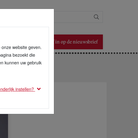
Zoeken
Schrijf in op de nieuwsbrief
p onze website geven.
pagina bezoekt die
den kunnen uw gebruik
derlijk instellen?