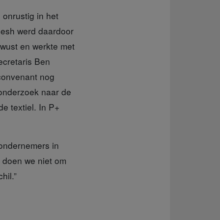
 onrustig in het
desh werd daardoor
ewust en werkte met
ecretaris Ben
convenant nog
onderzoek naar de
 textiel. In P+
 ondernemers in
t doen we niet om
hil.”