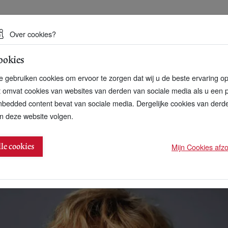
 een duurzame toekomst
Over cookies?
ookies
artnerschap
Over ons
Contact
 gebruiken cookies om ervoor te zorgen dat wij u de beste ervaring o
t omvat cookies van websites van derden van sociale media als u een 
bedded content bevat van sociale media. Dergelijke cookies van der
n deze website volgen.
dorpen kleding produceren
Mijn Cookies afzon
lle cookies