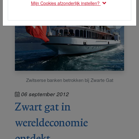
Mijn Cookies afzonderlijk instellen?
Zwitserse banken betrokken bij Zwarte Gat
06 september 2012
Zwart gat in
wereldeconomie
ontdekt