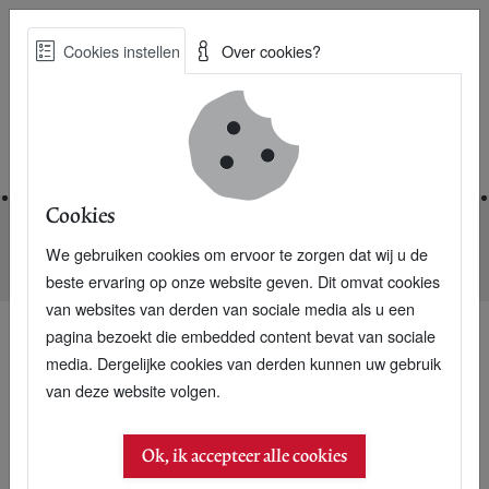
Skip
Cookies instellen
Over cookies?
to
Zoe
main
Best Practices voor een duurzame toekomst
content
Home
Cookies
We gebruiken cookies om ervoor te zorgen dat wij u de
Home
Nieuwsarchief
Zwart gat in wereldeconomie ontdekt
beste ervaring op onze website geven. Dit omvat cookies
van websites van derden van sociale media als u een
pagina bezoekt die embedded content bevat van sociale
media. Dergelijke cookies van derden kunnen uw gebruik
van deze website volgen.
Ok, ik accepteer alle cookies