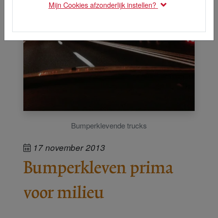
Mijn Cookies afzonderlijk instellen?
Bumperklevende trucks
17 november 2013
Bumperkleven prima
voor milieu