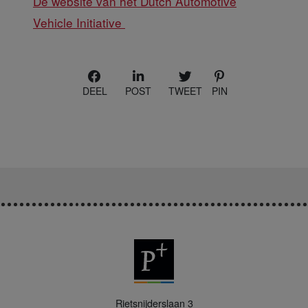
De website van het Dutch Automotive
Vehicle Initiative
DEEL
POST
TWEET
PIN
P
Rietsnijderslaan 3