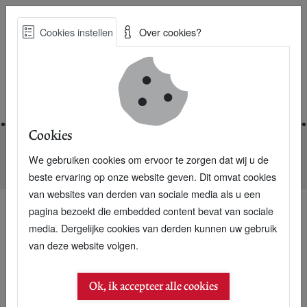
Skip
Cookies instellen
Over cookies?
to
Zoe
main
Best Practices voor een duurzame toekomst
content
Home
Cookies
We gebruiken cookies om ervoor te zorgen dat wij u de
Home
Nieuwsarchief
Bumperkleven prima voor milieu
beste ervaring op onze website geven. Dit omvat cookies
van websites van derden van sociale media als u een
pagina bezoekt die embedded content bevat van sociale
media. Dergelijke cookies van derden kunnen uw gebruik
van deze website volgen.
Ok, ik accepteer alle cookies