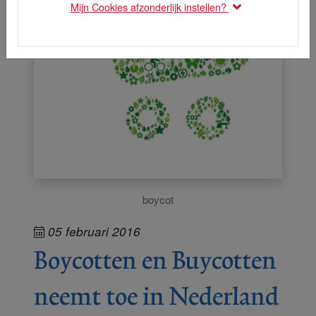
Mijn Cookies afzonderlijk instellen?
boycot
05 februari 2016
Boycotten en Buycotten
neemt toe in Nederland