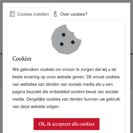
Skip
Cookies instellen
Over cookies?
to
Zoe
main
Best Practices voor een duurzame toekomst
content
Home
Cookies
We gebruiken cookies om ervoor te zorgen dat wij u de
Home
Nieuwsarchief
beste ervaring op onze website geven. Dit omvat cookies
Boycotten en Buycotten neemt toe in Nederland
van websites van derden van sociale media als u een
pagina bezoekt die embedded content bevat van sociale
media. Dergelijke cookies van derden kunnen uw gebruik
van deze website volgen.
Ok, ik accepteer alle cookies