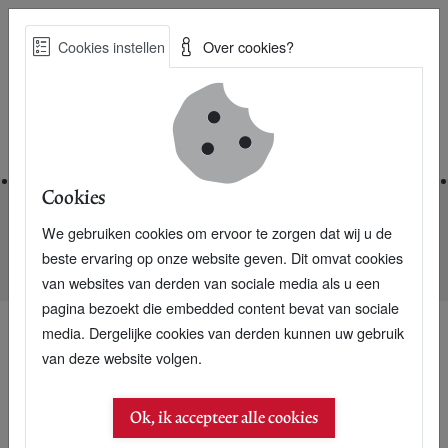
Skip
Cookies instellen
Over cookies?
to
Zoe
main
Best Practices voor een duurzame toekomst
content
Home
Cookies
We gebruiken cookies om ervoor te zorgen dat wij u de
Home
Nieuwsarchief
beste ervaring op onze website geven. Dit omvat cookies
Cacaoboer moet de chocoladeliefhebber overtuigen
van websites van derden van sociale media als u een
pagina bezoekt die embedded content bevat van sociale
media. Dergelijke cookies van derden kunnen uw gebruik
van deze website volgen.
22 november 2013
Cacaoboer moet de
Ok, ik accepteer alle cookies