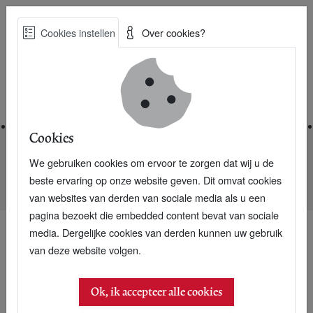
Skip
Cookies instellen
Over cookies?
to
Zoe
main
Best Practices voor een duurzame toekomst
content
Home
Cookies
We gebruiken cookies om ervoor te zorgen dat wij u de
Home
Nieuwsarchief
beste ervaring op onze website geven. Dit omvat cookies
Urgenda: dagvaarding tegen Staat ingediend
van websites van derden van sociale media als u een
pagina bezoekt die embedded content bevat van sociale
media. Dergelijke cookies van derden kunnen uw gebruik
van deze website volgen.
Ok, ik accepteer alle cookies