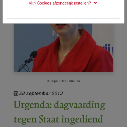
Mijn Cookies afzonderlijk instellen?
marjan minnesma
28 september 2013
Urgenda: dagvaarding
tegen Staat ingediend