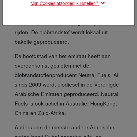
Mijn Cookies afzonderlijk instellen?
Alle ambtenaren in Dubai gaan op biodiesel
rijden. De biobrandstof wordt lokaal uit
bakolie geproduceerd.
De hoofdstad van het emiraat
heeft een
overeenkomst gesloten met de
biobrandstoffenproducent Neutral Fuels. Al
sinds 2009 wordt biodiesel in de Verenigde
Arabische Emiraten geproduceerd. Neutral
Fuels is ook actief in Australië, HongKong,
China en Zuid-Afrika.
Anders dan de meeste andere Arabische
staten heeft Dubai beperkte olie- en