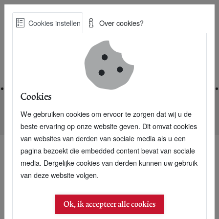
Skip
Cookies instellen
Over cookies?
to
Zoe
main
Best Practices voor een duurzame toekomst
content
Home
Cookies
We gebruiken cookies om ervoor te zorgen dat wij u de
Home
Nieuwsarchief
Alle ambtenaren Dubai op biodiesel
beste ervaring op onze website geven. Dit omvat cookies
van websites van derden van sociale media als u een
pagina bezoekt die embedded content bevat van sociale
media. Dergelijke cookies van derden kunnen uw gebruik
08 februari 2015
van deze website volgen.
Alle ambtenaren Dubai
Ok, ik accepteer alle cookies
op biodiesel