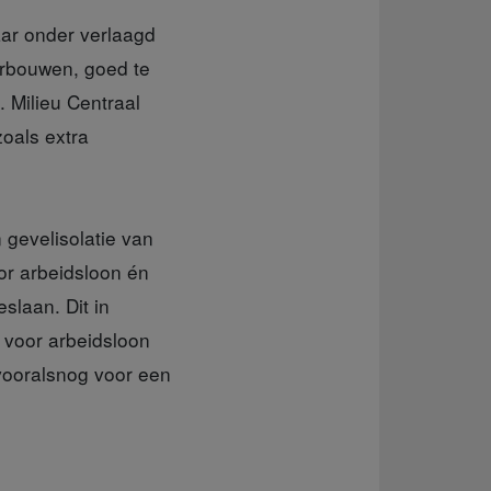
aar onder verlaagd
erbouwen, goed te
 Milieu Centraal
oals extra
n gevelisolatie van
oor arbeidsloon én
slaan. Dit in
t voor arbeidsloon
 vooralsnog voor een