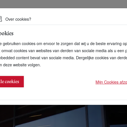
 een duurzame toekomst
Over cookies?
ookies
artnerschap
Over ons
Contact
 gebruiken cookies om ervoor te zorgen dat wij u de beste ervaring o
t omvat cookies van websites van derden van sociale media als u een 
bedded content bevat van sociale media. Dergelijke cookies van der
n deze website volgen.
oedkoper
Mijn Cookies afzon
lle cookies