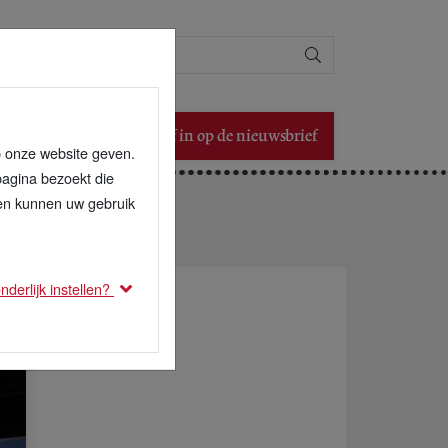
Zoeken
Schrijf in op de nieuwsbrief
p onze website geven.
pagina bezoekt die
den kunnen uw gebruik
derlijk instellen?