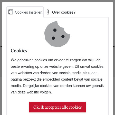
Skip
Cookies instellen
Over cookies?
to
Zoe
main
Best Practices voor een duurzame toekomst
content
Home
Cookies
We gebruiken cookies om ervoor te zorgen dat wij u de
Home
Nieuwsarchief
beste ervaring op onze website geven. Dit omvat cookies
WBCSD: Hoe vult een bedrijf ‘dubbele materialiteit’ in?
van websites van derden van sociale media als u een
pagina bezoekt die embedded content bevat van sociale
media. Dergelijke cookies van derden kunnen uw gebruik
van deze website volgen.
28 juni 2021
WBCSD: Hoe vult een
Ok, ik accepteer alle cookies