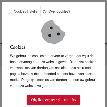
Skip
Cookies instellen
Over cookies?
to
Zoe
main
Best Practices voor een duurzame toekomst
content
Home
Cookies
We gebruiken cookies om ervoor te zorgen dat wij u de
Home
Nieuwsarchief
Financiering New World Campus rond
beste ervaring op onze website geven. Dit omvat cookies
van websites van derden van sociale media als u een
pagina bezoekt die embedded content bevat van sociale
media. Dergelijke cookies van derden kunnen uw gebruik
van deze website volgen.
Ok, ik accepteer alle cookies