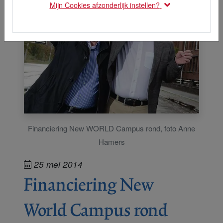
Mijn Cookies afzonderlijk instellen?
Financiering New WORLD Campus rond, foto Anne
Hamers
25 mei 2014
Financiering New
World Campus rond