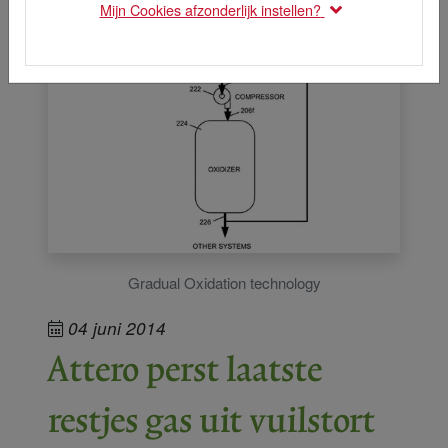
Mijn Cookies afzonderlijk instellen?
Gradual Oxidation technology
04 juni 2014
Attero perst laatste
restjes gas uit vuilstort