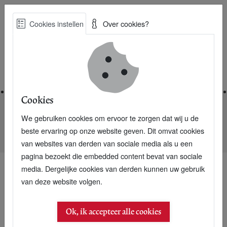
Skip
Cookies instellen
Over cookies?
to
Zoe
main
Best Practices voor een duurzame toekomst
content
Home
Cookies
We gebruiken cookies om ervoor te zorgen dat wij u de
Home
Nieuwsarchief
beste ervaring op onze website geven. Dit omvat cookies
Attero perst laatste restjes gas uit vuilstort
van websites van derden van sociale media als u een
pagina bezoekt die embedded content bevat van sociale
media. Dergelijke cookies van derden kunnen uw gebruik
van deze website volgen.
Ok, ik accepteer alle cookies