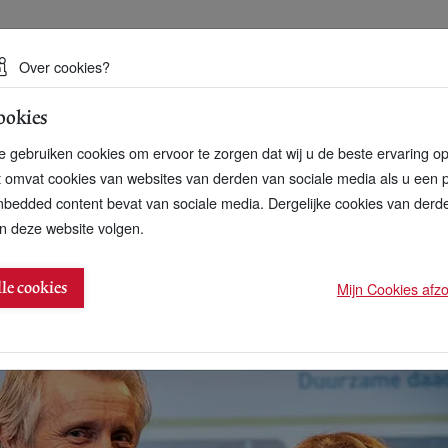
 een duurzame toekomst
Over cookies?
ookies
artnerschap
Over ons
Contact
 gebruiken cookies om ervoor te zorgen dat wij u de beste ervaring o
t omvat cookies van websites van derden van sociale media als u een 
bedded content bevat van sociale media. Dergelijke cookies van der
n deze website volgen.
ace) ‘MVO-manager 2018’
Mijn Cookies afzon
lle cookies