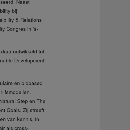
iseerd. Naast
lity bij
bility & Relations
ity Congres in ’s-
 daar ontwikkeld tot
inable Development
culaire en biobased
rijfsmodellen.
 Natural Step en The
 Goals. Zij streeft
en van kennis, in
air als cross-