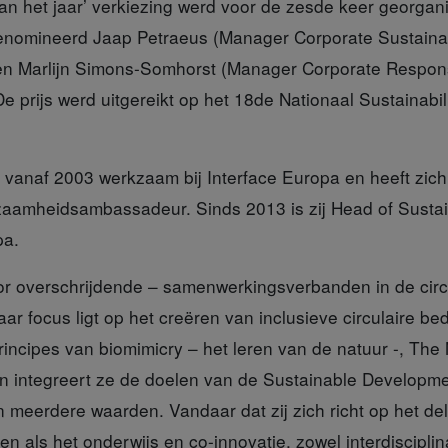
n het jaar’
verkiezing werd voor de zesde keer georgan
nomineerd Jaap Petraeus (Manager Corporate Sustainabi
n Marlijn Simons-Somhorst (Manager Corporate Responsi
De prijs werd uitgereikt op het 18de Nationaal Sustainabil
 vanaf 2003 werkzaam bij Interface Europa en heeft zich
aamheidsambassadeur. Sinds 2013 is zij Head of Susta
opa.
tor overschrijdende – samenwerkingsverbanden
in de cir
ar focus ligt op het creëren van inclusieve circulaire bed
rincipes van biomimicry – het leren van de natuur -, The
 integreert ze de doelen van de Sustainable Development
 meerdere waarden. Vandaar dat zij zich richt op het del
en als het onderwijs en co-innovatie, zowel interdisciplin