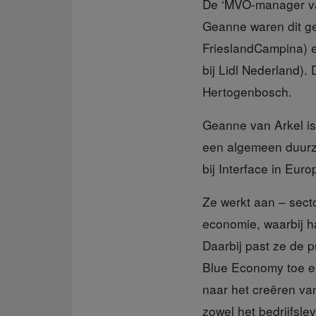
De ‘MVO-manager va
Geanne waren dit ge
FrieslandCampina) e
bij Lidl Nederland). 
Hertogenbosch.
Geanne van Arkel
is
een algemeen duurz
bij Interface in Eur
Ze werkt aan – sec
economie, waarbij ha
Daarbij past ze de p
Blue Economy toe en
naar het creëren van
zowel het bedrijfslev