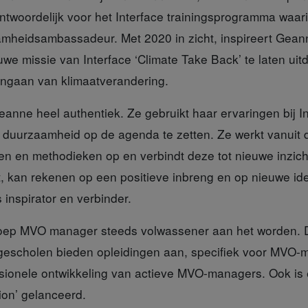
rantwoordelijk voor het Interface trainingsprogramma waar
amheidsambassadeur. Met 2020 in zicht, inspireert Geann
we missie van Interface ‘Climate Take Back’ te laten uitd
ngaan van klimaatverandering.
Geanne
heel authentiek. Ze gebruikt haar ervaringen bij I
 duurzaamheid op de agenda te zetten. Ze werkt vanuit 
en en methodieken op en verbindt deze tot nieuwe inzich
, kan rekenen op een positieve inbreng en op nieuwe i
 inspirator en verbinder.
eroep MVO manager
steeds volwassener aan het worden. D
ogescholen bieden opleidingen aan, specifiek voor MVO-
ssionele ontwikkeling van actieve MVO-managers. Ook is e
ion’ gelanceerd.