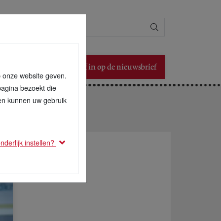
Zoeken
Schrijf in op de nieuwsbrief
p onze website geven.
pagina bezoekt die
den kunnen uw gebruik
derlijk instellen?