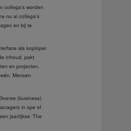
in collega’s worden
e nu al collega’s
agen en bij te
nterface als koploper
de inhoud, pakt
ten en projecten.
deeën. Mensen
iverse (business)
managers in spe of
en jaarlijkse ‘The