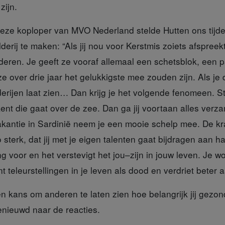
zijn.
deze koploper van MVO Nederland
stelde Hutten ons tijd
erij te maken: “Als jij nou voor Kerstmis zoiets afspreekt
nderen. Je geeft ze vooraf allemaal een schetsblok, een p
e over drie jaar het gelukkigste mee zouden zijn. Als j
derijen laat zien… Dan krijg je het volgende fenomeen. S
ent die gaat over de zee. Dan ga jij voortaan alles verz
kantie in Sardinië neem je een mooie schelp mee. De kr
o sterk, dat jij met je eigen talenten gaat bijdragen aan h
ng voor en het verstevigt het jou–zijn in jouw leven. Je w
t teleurstellingen in je leven als dood en verdriet beter a
n kans om anderen te laten zien hoe belangrijk jij gezo
benieuwd naar de reacties.