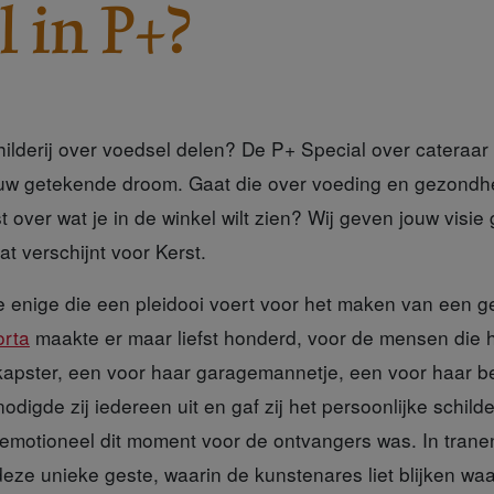
l in P+?
childerij over voedsel delen? De P+ Special over catera
jouw getekende droom. Gaat die over voeding en gezondhei
st over wat je in de winkel wilt zien? Wij geven jouw visie
 verschijnt voor Kerst.
e enige
die een pleidooi voert voor het maken van een ge
orta
maakte er maar liefst honderd, voor de mensen die h
 kapster, een voor haar garagemannetje, een voor haar b
nodigde zij iedereen uit en gaf zij het persoonlijke schild
e emotioneel dit moment voor de ontvangers was. In tran
ze unieke geste, waarin de kunstenares liet blijken waar