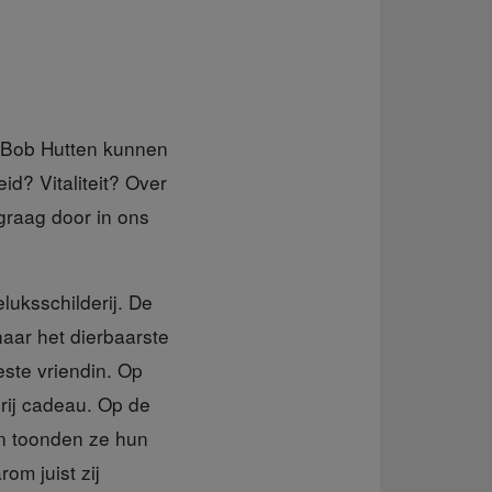
ar Bob Hutten kunnen
d? Vitaliteit? Over
 graag door in ons
luksschilderij. De
aar het dierbaarste
este vriendin. Op
erij cadeau. Op de
en toonden ze hun
om juist zij