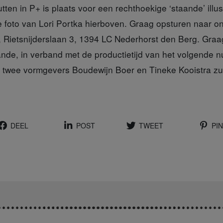
utten in P+ is plaats v
oor een rechthoekige ‘staande’ illus
e foto van Lori Portka hierboven. Graag opsturen naar o
t, Rietsnijderslaan 3, 1394 LC Nederhorst den Berg. Gra
de, in verband met de productietijd van het volgende 
 twee vormgevers Boudewijn Boer en Tineke Kooistra zu
DEEL
POST
TWEET
PIN