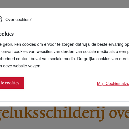
 een duurzame toekomst
Over cookies?
ookies
artnerschap
Over ons
Contact
 gebruiken cookies om ervoor te zorgen dat wij u de beste ervaring o
t omvat cookies van websites van derden van sociale media als u een 
bedded content bevat van sociale media. Dergelijke cookies van der
n deze website volgen.
 voedsel in P+?
Mijn Cookies afzon
lle cookies
eluksschilderij ov