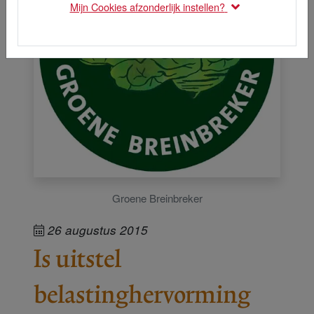
Mijn Cookies afzonderlijk instellen?
Groene Breinbreker
26 augustus 2015
Is uitstel
belastinghervorming