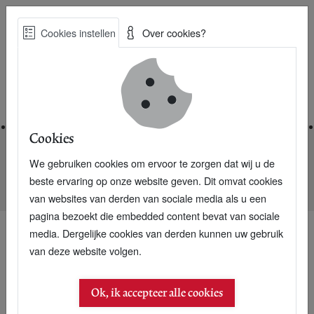
Skip
Cookies instellen
Over cookies?
to
Zoe
main
Best Practices voor een duurzame toekomst
content
Home
Cookies
We gebruiken cookies om ervoor te zorgen dat wij u de
Home
Nieuwsarchief
beste ervaring op onze website geven. Dit omvat cookies
Is uitstel belastinghervorming ramp of zegen?
van websites van derden van sociale media als u een
pagina bezoekt die embedded content bevat van sociale
media. Dergelijke cookies van derden kunnen uw gebruik
van deze website volgen.
Ok, ik accepteer alle cookies