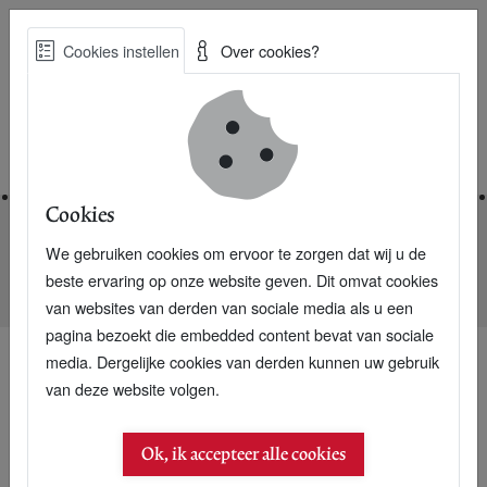
Skip
Cookies instellen
Over cookies?
to
Zoe
main
Best Practices voor een duurzame toekomst
content
Home
Cookies
We gebruiken cookies om ervoor te zorgen dat wij u de
Home
Nieuwsarchief
beste ervaring op onze website geven. Dit omvat cookies
DC in plaats van AC/DC is innovatie 2015
van websites van derden van sociale media als u een
pagina bezoekt die embedded content bevat van sociale
media. Dergelijke cookies van derden kunnen uw gebruik
van deze website volgen.
Ok, ik accepteer alle cookies