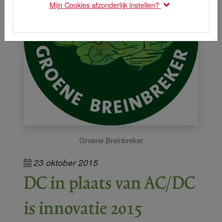
Mijn Cookies afzonderlijk instellen?
Groene Breinbreker
23 oktober 2015
DC in plaats van AC/DC
is innovatie 2015