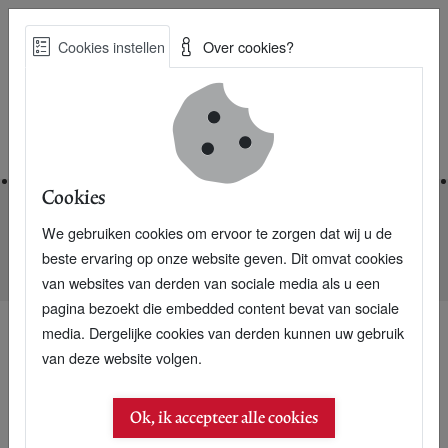
Skip
Cookies instellen
Over cookies?
to
Zoe
main
Best Practices voor een duurzame toekomst
content
Home
Cookies
We gebruiken cookies om ervoor te zorgen dat wij u de
Home
Nieuwsarchief
beste ervaring op onze website geven. Dit omvat cookies
Lisette Kreischer kookt met groente uit zee
van websites van derden van sociale media als u een
pagina bezoekt die embedded content bevat van sociale
media. Dergelijke cookies van derden kunnen uw gebruik
van deze website volgen.
Ok, ik accepteer alle cookies