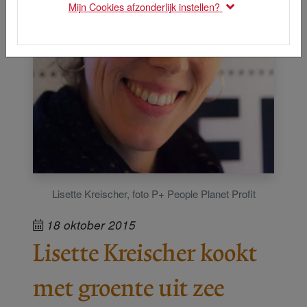
Mijn Cookies afzonderlijk instellen?
Lisette Kreischer, foto P+ People Planet Profit
18 oktober 2015
Lisette Kreischer kookt
met groente uit zee