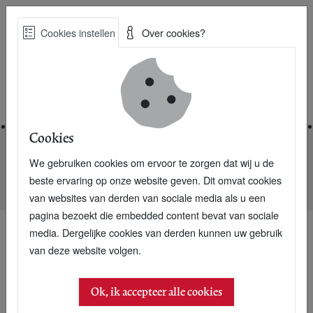
Skip
Cookies instellen
Over cookies?
to
Zoe
main
Best Practices voor een duurzame toekomst
content
Home
Cookies
We gebruiken cookies om ervoor te zorgen dat wij u de
Home
Nieuwsarchief
beste ervaring op onze website geven. Dit omvat cookies
800.000.000 ton grondstoffen in 1 circulaire week
van websites van derden van sociale media als u een
pagina bezoekt die embedded content bevat van sociale
media. Dergelijke cookies van derden kunnen uw gebruik
van deze website volgen.
09 februari 2020
800.000.000 ton
Ok, ik accepteer alle cookies